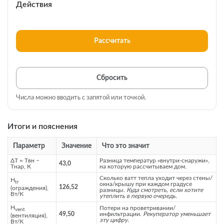
Действия
Рассчитать
Сбросить
Числа можно вводить с запятой или точкой.
Итоги и пояснения
Параметр
Значение
Что это значит
ΔT = Tвн −
Разница температур «внутри‑снаружи»,
43,0
Tнар, К
на которую рассчитываем дом.
Сколько ватт тепла уходит через стены/
H
tr
окна/крышу при каждом градусе
126,52
(ограждения),
разницы.
Куда смотреть, если хотите
Вт/К
утеплить в первую очередь.
H
Потери на проветривании/
vent
49,50
инфильтрации.
Рекуператор уменьшает
(вентиляция),
эту цифру.
Вт/К