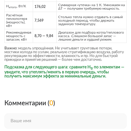
Суммарная «утечка» на 1 К. Умножаем на
H
, Вт/К
176,02
итого
ΔT — получаем требуемую мощность.
Расчётная
Столько тепла нужно отдавать в самый
теплопотеря
7,569
холодный период, чтобы держать
(мощность),
заданную температуру.
кВт
Рекомендуемая
Диапазон для подбора котла/теплового
мощность с
8,70 — 9,84
насоса.
Слишком большой запас —
запасом, кВт
лишние деньги и худший режим.
Важно:
модель упрощённая. Не учитывает грунтовые потери,
мостики холода по узлам, реальную стратификацию воздуха, работу
рекуперации по эффективности, влажность и пр. Но для быстрой
прикидки и принятия решений — более чем достаточно.
Подсказка для следующего шага: сравните H
по элементам —
tr
увидите, что утеплять/менять в первую очередь, чтобы
получить максимум эффекта за минимальные деньги.
Комментарии (
0
)