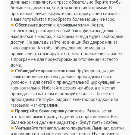
длинных и извилистых трасс обязательно берите трубы
большего диаметра, чем для коротких и прямых. В
противном случае эффективность циркуляции снизится,
а вам потребуется приобрести более мощный насос.
Обеспечьте доступ к ключевым узлам.
Котел,
коллекторы, расширительный бак и фильтры должны
находиться в местах, к которым всегда будет свободный
доступ. Не закладывайте их в ниши без дверок или за
гипсокартон. А чтобы оборудование не мешало
проживанию, спланируйте его местоположение заранее
в программе для проектирования отопления частного
дома.
Соблюдайте правила монтажа.
Трубопроводы для
гравитационных систем должны прокладываться с
уклоном, а для сетей с принудительной циркуляцией —
горизонтально. Избегайте резких изгибов, а в местах
прохода сквозь стены используйте гильзы. Также не
прокладывайте трубы рядом с электропроводкой или
газовыми магистралями.
Проверяйте балансировку системы.
Разные ветки
отопления имеют разную длину и сопротивление. Без
балансировки дальние радиаторы будут греть слабее.
Учитывайте тип напольного покрытия.
Ламинат, плитка
и ковролин по-разному передают тепло. Нужно учесть