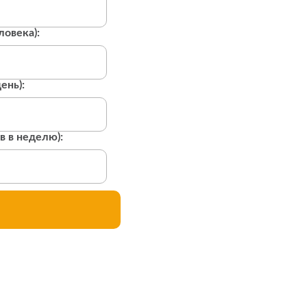
ловека):
ень):
в в неделю):