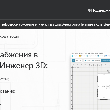
Поддерж
ние
Водоснабжение и канализация
Электрика
Теплые полы
Ве
схода воды
набжения в
Инженер 3D:
сти;
ование;
.