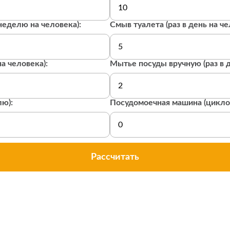
неделю на человека):
Смыв туалета (раз в день на че
на человека):
Мытье посуды вручную (раз в д
лю):
Посудомоечная машина (цикло
Рассчитать