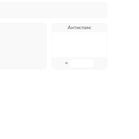
Антиспам:
=